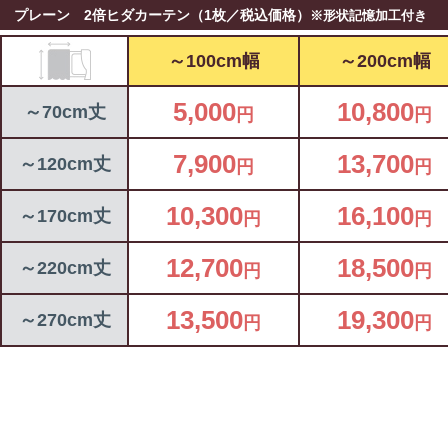
プレーン 2倍ヒダカーテン（1枚／税込価格）
※形状記憶加工付き
～100cm幅
～200cm幅
5,000
10,800
～70cm丈
円
円
7,900
13,700
～120cm丈
円
円
10,300
16,100
～170cm丈
円
円
12,700
18,500
～220cm丈
円
円
13,500
19,300
～270cm丈
円
円