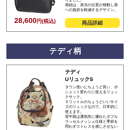
肩紐は、肩当の位置が移動し肩
への負担を軽減するデザイン。
28,600
円(税込)
商品詳細
テディ柄
テディ
UリュックS
タウン使いにちょうど良い、ポ
シェット変わりに使えるリュッ
クサック。
５リットルのちょうどいいサイ
ズのリュックなので、日常的に
使えます。
背中面は通気性に優れたダブル
ラッセルメッシュ仕様と季節を
問わずストレスを感じさせない