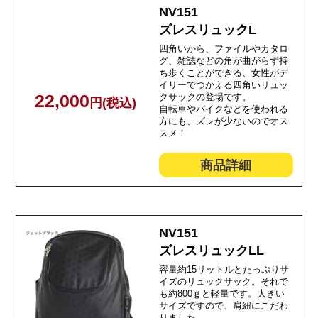
NV151
ズレスリュックL
四角いから、ファイルやカタロ
グ、雑誌などの角が曲がらず持
ち歩くことができる、女性がデ
イリーでつかえる四角いリュッ
22,000
クサックの登場です。
円(税込)
自転車やバイクなどを使われる
方にも、ズレが少ないのでオス
スメ！
商品詳細
NV151
ズレスリュックLL
容量約15リットルとたっぷりサ
イズのリュックサック。それで
も約800ｇと軽量です。大きい
サイズですので、肩紐にこだわ
りました。