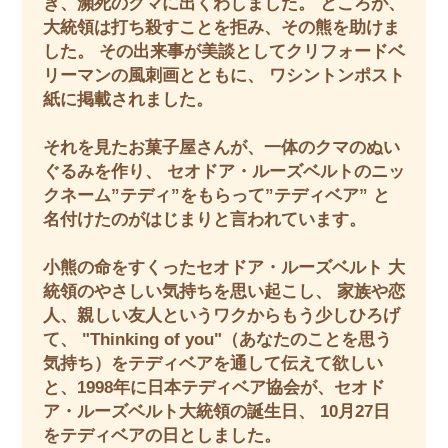
き、瀕死のクマに出くわしました。 ところが、
大統領は打ち殺すことを拒み、その熊を助けま
した。 その出来事が美談としてクリフォードベ
リーマンの風刺画とともに、 ワシントンポスト
紙に掲載されました。
それを見たお菓子屋さんが、一体のクマのぬい
ぐるみを作り、 セオドア・ルーズベルトのニッ
クネーム”テディ”をもらって”テディベア” と
名付けたのがはじまりと言われています。
小熊の命をすくったセオドア・ルーズベルト 大
統領のやさしい気持ちを思い起こし、 家族や恋
人、親しい友人というワクからもう少しひろげ
て、 "Thinking of you"（あなたのことを思う
気持ち）をテディベアを通して伝えて欲しい
と、1998年に日本テディベア協会が、セオド
ア・ルーズベルト大統領の誕生日、 10月27日
をテディベアの日としました。