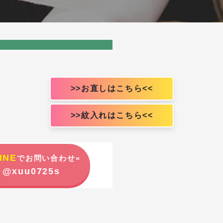
>>お直しはこちら<<
>>紋入れはこちら<<
INE
でお問い合わせ«
@xuu0725s