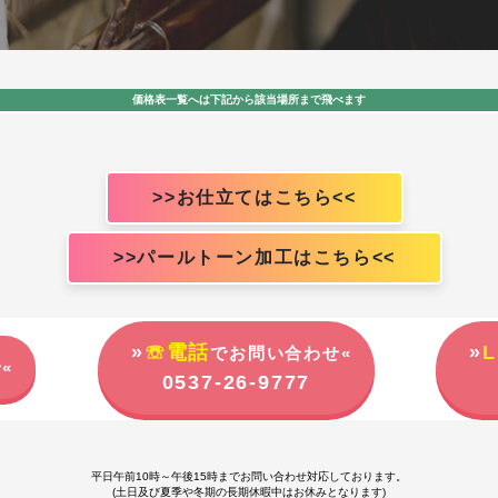
価格表一覧へは下記から該当場所まで飛べます
>>お仕立てはこちら<<
>>パールトーン加工はこちら<<
»
☏電話
»
L
でお問い合わせ«
«
0537-26-9777
平日午前10時～午後15時までお問い合わせ対応しております。
(土日及び夏季や冬期の長期休暇中はお休みとなります)