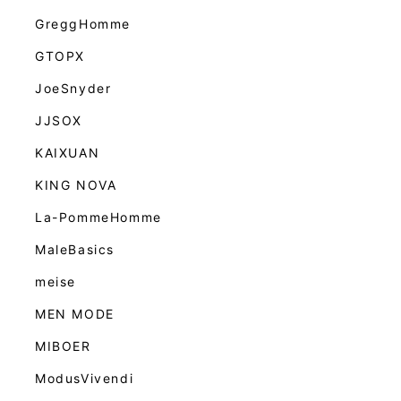
GreggHomme
GTOPX
JoeSnyder
JJSOX
KAIXUAN
KING NOVA
La-PommeHomme
MaleBasics
meise
MEN MODE
MIBOER
ModusVivendi