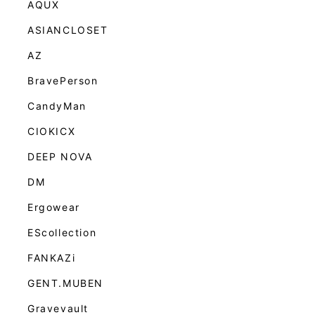
AQUX
ASIANCLOSET
AZ
BravePerson
CandyMan
CIOKICX
DEEP NOVA
DM
Ergowear
EScollection
FANKAZi
GENT.MUBEN
Gravevault